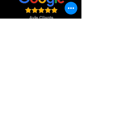
Zones desservies
Location château gonflable Aude
Carcassonne, Castelnaudary, Limoux,
Saint Martin de Villereglan, Roullens,
Alairac, Lavalette, Pexiora, Preixan,
VIllespy, Coursan, Trèbes, Homps, Villegly,
Villemoustaussou, Cournanel, Pieusse, La
Digne D'Aval, Pomas, Cépie, Quillan,
Espéraza, Campagne sur Aude, Alet