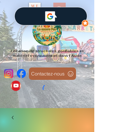
ME
NU
Location de structures gonflables et
matériel événementiel dans l'Aude
Contactez-nous