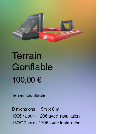
Terrain
Gonflable
Prix
100,00 €
Terrain Gonflable
Dimensions : 15m x 8 m
100€ / Jour - 120€ avec installation
150€/ 2 jour - 170€ avec installation