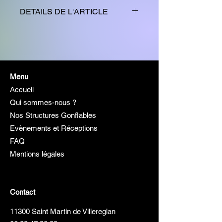
DETAILS DE L'ARTICLE
Offrez une véritable expérience
de Bubble Foot avec notre terrain
gonflable de
15 × 8 mètres
.
Conçu pour sécuriser les parties
Menu
et garantir un maximum de plaisir,
Accueil
il permet d'enchaîner les matchs
dans les meilleures conditions.
Qui sommes-nous ?
Idéal pour les anniversaires,
Nos Structures Gonflables
entreprises, associations,
Evènements et Réceptions
collectivités et événements
FAQ
sportifs. ⚽🫧
Mentions légales
Contact
11300 Saint Martin de Villereglan