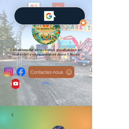
ME
NU
Location de structures gonflables et
matériel événementiel dans l'Aude
Contactez-nous