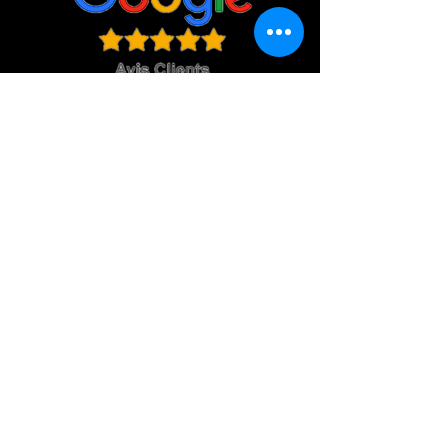
Zones desservies
Location château gonflable Aude
Carcassonne, Castelnaudary, Limoux,
Saint Martin de Villereglan, Roullens,
Alairac, Lavalette, Pexiora, Preixan,
VIllespy, Coursan, Trèbes, Homps, Villegly,
Villemoustaussou, Cournanel, Pieusse, La
Digne D'Aval, Pomas, Cépie, Quillan,
Espéraza, Campagne sur Aude, Alet