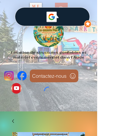
ME
NU
Location de structures gonflables et
matériel événementiel dans l'Aude
Contactez-nous