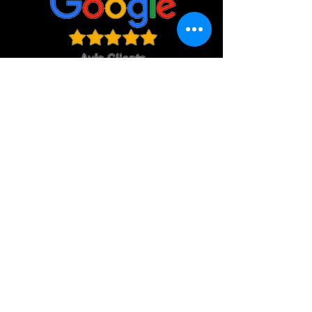
Zones desservies
Location château gonflable Aude
Carcassonne, Castelnaudary, Limoux,
Saint Martin de Villereglan, Roullens,
Alairac, Lavalette, Pexiora, Preixan,
VIllespy, Coursan, Trèbes, Homps, Villegly,
Villemoustaussou, Cournanel, Pieusse, La
Digne D'Aval, Pomas, Cépie, Quillan,
Espéraza, Campagne sur Aude, Alet