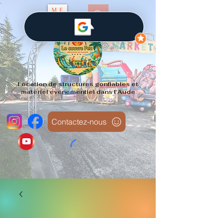
ME
NU
Location de structures gonflables et
matériel événementiel dans l'Aude
Contactez-nous