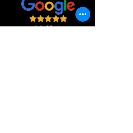
Zones desservies
Location château gonflable Aude
Carcassonne, Castelnaudary, Limoux,
Saint Martin de Villereglan, Roullens,
Alairac, Lavalette, Pexiora, Preixan,
VIllespy, Coursan, Trèbes, Homps, Villegly,
Villemoustaussou, Cournanel, Pieusse, La
Digne D'Aval, Pomas, Cépie, Quillan,
Espéraza, Campagne sur Aude, Alet