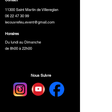
De 3 à 8 ans jusqu'à 8 enfants
11300 Saint Martin de Villereglan
De 3 à 10 ans jusqu'à 6 enfants
06 22 47 30 99
lecouvrefeu.event@gmail.com
Horaires
Du lundi au Dimanche
de 8h00 à 22h00
Nous Suivre