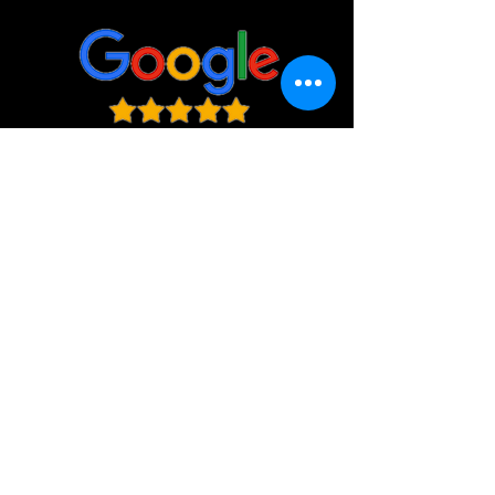
Zones desservies
Location château gonflable Aude
Carcassonne, Castelnaudary, Limoux,
Saint Martin de Villereglan, Roullens,
Alairac, Lavalette, Pexiora, Preixan,
VIllespy, Coursan, Trèbes, Homps, Villegly,
Villemoustaussou, Cournanel, Pieusse, La