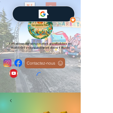
ME
NU
Location de structures gonflables et
matériel événementiel dans l'Aude
Contactez-nous