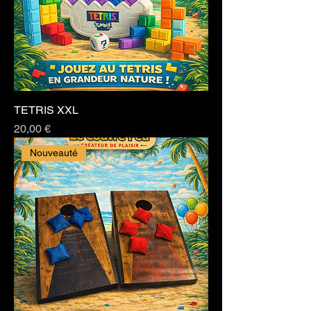
TETRIS XXL
Prix
20,00 €
Nouveauté