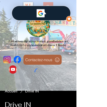
ME
NU
Location de structures gonflables et
matériel événementiel dans l'Aude
Contactez-nous
Accueil
Drive IN
Drive IN