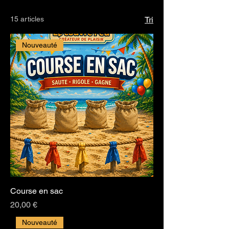
15 articles
Tri
Nouveauté
Course en sac
Prix
20,00 €
Nouveauté